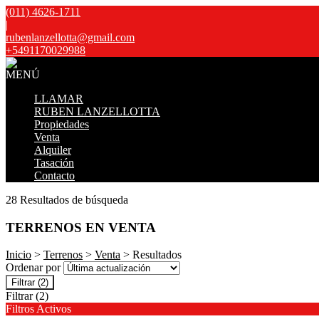
(011) 4626-1711
|
rubenlanzellotta@gmail.com
+5491170029988
MENÚ
LLAMAR
RUBEN LANZELLOTTA
Propiedades
Venta
Alquiler
Tasación
Contacto
28 Resultados de búsqueda
TERRENOS EN VENTA
Inicio
>
Terrenos
>
Venta
> Resultados
Ordenar por
Filtrar
(2)
Filtrar
(2)
Filtros Activos