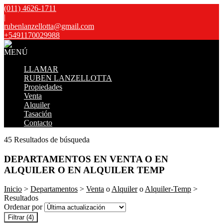
(011) 4626-1711
|
rubenlanzellotta@gmail.com
+5491170029988
MENÚ
LLAMAR
RUBEN LANZELLOTTA
Propiedades
Venta
Alquiler
Tasación
Contacto
45 Resultados de búsqueda
DEPARTAMENTOS EN VENTA O EN
ALQUILER O EN ALQUILER TEMP
Inicio
>
Departamentos
>
Venta
o
Alquiler
o
Alquiler-Temp
>
Resultados
Ordenar por
Filtrar
(4)