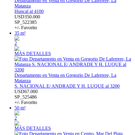
Departamento en Venta en Gregorio De Laferrere, La
Matanza
Huncal al 4100
USD350.000
SP_522385
+/- Favorito
35 m²
2
MÁS DETALLES
Departamento en Venta en Gregorio De Laferrere, La
Matanza
S. NACIONAL E/ ANDRADE Y H. LUQUE al 3200
USD67.000
SP_525486
+/- Favorito
50 m²
2
MÁS DETALLES