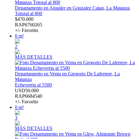
Departamento en Alquiler en Gonzalez Catan, La Matanza
Totoral al 800
$470.000
RAP6760265
+/- Favorito
0 m²
2
MÁS DETALLES
Departamento en Venta en Gregorio De Laferrere, La
Matanza
Echeverria al 5500
USD50.000
RAP6684540
+/- Favorito
0 m²
3
MÁS DETALLES