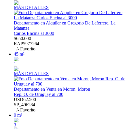
MÁS DETALLES
Departamento en Alquiler en Gregorio De Laferrere, La
Matanza
Carlos Encina al 3000
$650.000
RAP5977264
+/- Favorito
45 m²
1
MÁS DETALLES
Departamento en Venta en Moron, Moron
Rep. O. de Uruguay al 700
USD62.500
SP_496284
+/- Favorito
0 m²
3