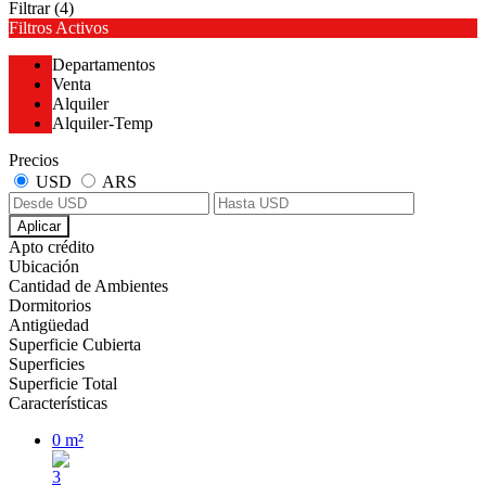
Filtrar
(4)
Filtros Activos
Departamentos
Venta
Alquiler
Alquiler-Temp
Precios
USD
ARS
Aplicar
Apto crédito
Ubicación
Cantidad de Ambientes
Dormitorios
Antigüedad
Superficie Cubierta
Superficies
Superficie Total
Características
0 m²
3