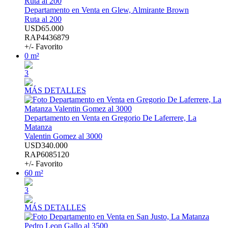
Departamento en Venta en Glew, Almirante Brown
Ruta al 200
USD65.000
RAP4436879
+/- Favorito
0 m²
3
MÁS DETALLES
Departamento en Venta en Gregorio De Laferrere, La
Matanza
Valentin Gomez al 3000
USD340.000
RAP6085120
+/- Favorito
60 m²
3
MÁS DETALLES