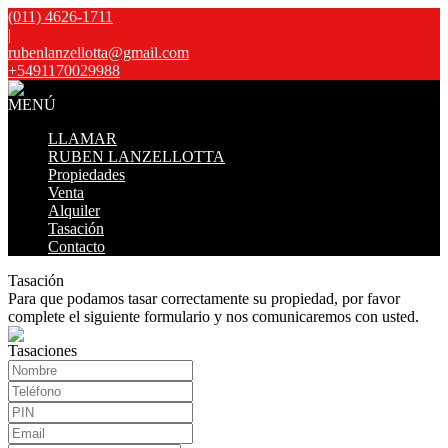
(011) 4626-1711
|
rubenlanzellotta@gmail.com
+5491170029988
MENÚ
LLAMAR
RUBEN LANZELLOTTA
Propiedades
Venta
Alquiler
Tasación
Contacto
Tasación
Para que podamos tasar correctamente su propiedad, por favor
complete el siguiente formulario y nos comunicaremos con usted.
Tasaciones