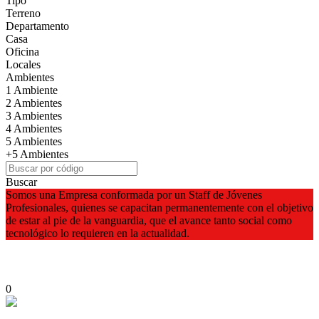
Tipo
Terreno
Departamento
Casa
Oficina
Locales
Ambientes
1 Ambiente
2 Ambientes
3 Ambientes
4 Ambientes
5 Ambientes
+5 Ambientes
Buscar
Somos una Empresa conformada por un Staff de Jóvenes
Profesionales, quienes se capacitan permanentemente con el objetivo
de estar al pie de la vanguardia, que el avance tanto social como
tecnológico lo requieren en la actualidad.
0