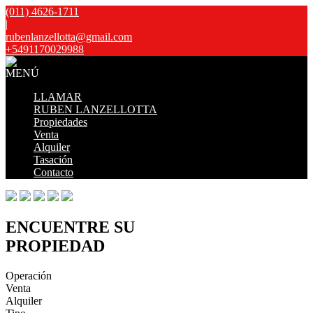
(011) 4626-1711
|
rubenlanzellotta@gmail.com
+5491170029988
MENÚ
LLAMAR
RUBEN LANZELLOTTA
Propiedades
Venta
Alquiler
Tasación
Contacto
ENCUENTRE SU
PROPIEDAD
Operación
Venta
Alquiler