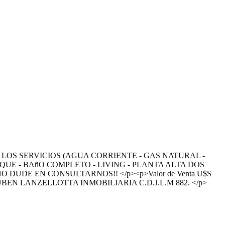
 LOS SERVICIOS (AGUA CORRIENTE - GAS NATURAL -
UE - BAñO COMPLETO - LIVING - PLANTA ALTA DOS
DUDE EN CONSULTARNOS!! </p><p>Valor de Venta U$S
</p><p>RUBEN LANZELLOTTA INMOBILIARIA C.D.J.L.M 882. </p>