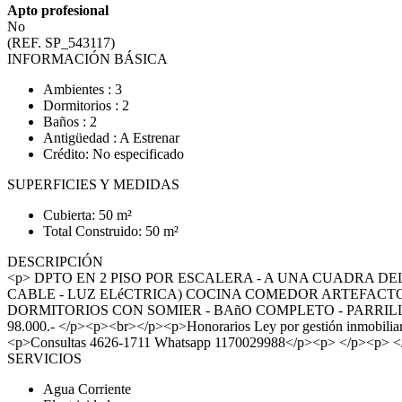
Apto profesional
No
(REF. SP_543117)
INFORMACIÓN BÁSICA
Ambientes : 3
Dormitorios : 2
Baños : 2
Antigüedad : A Estrenar
Crédito: No especificado
SUPERFICIES Y MEDIDAS
Cubierta: 50 m²
Total Construido: 50 m²
DESCRIPCIÓN
<p> DPTO EN 2 PISO POR ESCALERA - A UNA CUADRA DE
CABLE - LUZ ELéCTRICA) COCINA COMEDOR ARTEFACTO 
DORMITORIOS CON SOMIER - BAñO COMPLETO - PARRILLA
98.000.- </p><p><br></p><p>Honorarios Ley por gestión inmob
<p>Consultas 4626-1711 Whatsapp 1170029988</p><p> </p><p> <
SERVICIOS
Agua Corriente