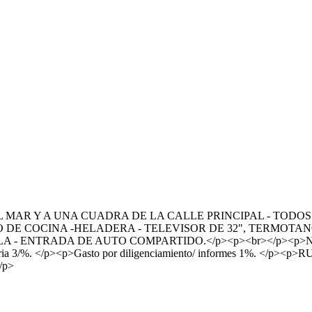
L MAR Y A UNA CUADRA DE LA CALLE PRINCIPAL - TODOS
DE COCINA -HELADERA - TELEVISOR DE 32", TERMOTANQ
 - ENTRADA DE AUTO COMPARTIDO.</p><p><br></p><p>NO 
iliaria 3/%. </p><p>Gasto por diligenciamiento/ informes 1%. 
/p>