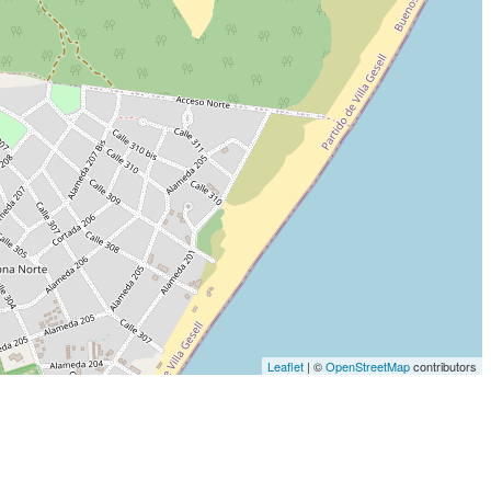
Leaflet
| ©
OpenStreetMap
contributors