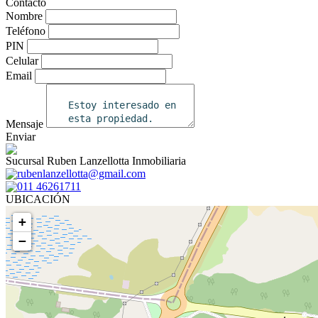
Contacto
Nombre
Teléfono
PIN
Celular
Email
Mensaje
Enviar
Sucursal Ruben Lanzellotta Inmobiliaria
rubenlanzellotta@gmail.com
011 46261711
UBICACIÓN
+
−