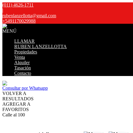
(011) 4626-1711
|
rubenlanzellotta@gmail.com
+5491170029988
MENÚ
LLAMAR
RUBEN LANZELLOTTA
Propiedades
Venta
Alquiler
Tasación
Contacto
Consultar por Whatsapp
VOLVER A
RESULTADOS
AGREGAR A
FAVORITOS
Calle al 100
VENTA
USD98.000