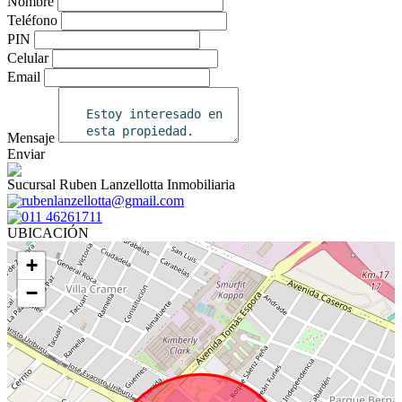
Nombre
Teléfono
PIN
Celular
Email
Mensaje
Enviar
Sucursal Ruben Lanzellotta Inmobiliaria
rubenlanzellotta@gmail.com
011 46261711
UBICACIÓN
+
−