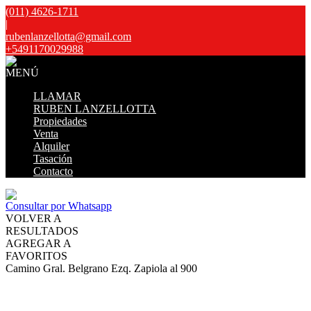
(011) 4626-1711
|
rubenlanzellotta@gmail.com
+5491170029988
MENÚ
LLAMAR
RUBEN LANZELLOTTA
Propiedades
Venta
Alquiler
Tasación
Contacto
Consultar por Whatsapp
VOLVER A
RESULTADOS
AGREGAR A
FAVORITOS
Camino Gral. Belgrano Ezq. Zapiola al 900
VENTA
USD500.000