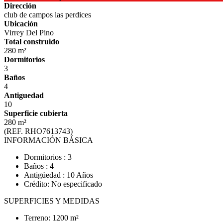
Dirección
club de campos las perdices
Ubicación
Virrey Del Pino
Total construido
280 m²
Dormitorios
3
Baños
4
Antiguedad
10
Superficie cubierta
280 m²
(REF. RHO7613743)
INFORMACIÓN BÁSICA
Dormitorios : 3
Baños : 4
Antigüedad : 10 Años
Crédito: No especificado
SUPERFICIES Y MEDIDAS
Terreno: 1200 m²