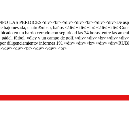
PERDICES<div><br></div><div><br></div><div>De aspecto mod
e bajomesada, cuatro&nbsp; baños </div><div><br></div><div>Consta d
en un barrio cerrado con seguridad las 24 horas. entre las amenities,
enis, pádel, fútbol, vóley y un campo de golf.</div><div><br></div><
asto por diligenciamiento/ informes 1%.</div><div><br></div><
8</div><div><br></div></div> <br>