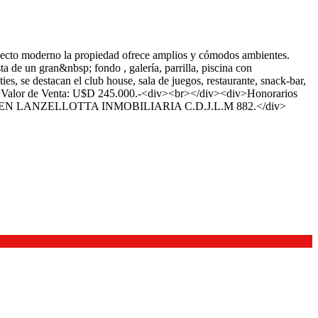
erno la propiedad ofrece amplios y cómodos ambientes.
e un gran&nbsp; fondo , galería, parrilla, piscina con
 se destacan el club house, sala de juegos, restaurante, snack-bar,
div>Valor de Venta: U$D 245.000.-<div><br></div><div>Honorarios
div>RUBEN LANZELLOTTA INMOBILIARIA C.D.J.L.M 882.</div>