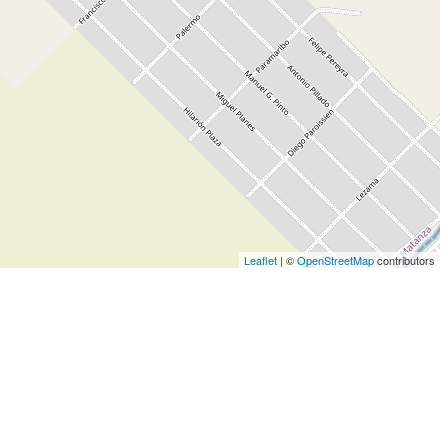
Leaflet
| ©
OpenStreetMap
contributors