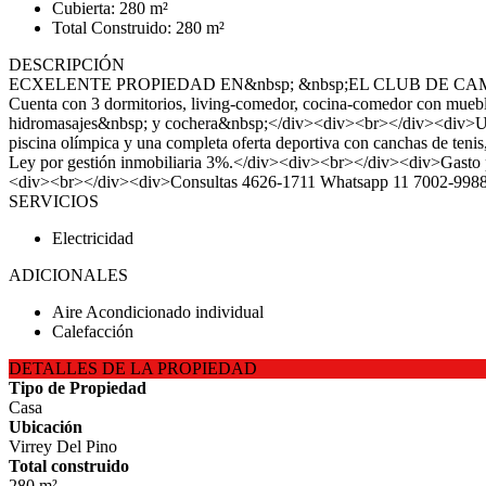
Cubierta: 280 m²
Total Construido: 280 m²
DESCRIPCIÓN
ECXELENTE PROPIEDAD EN&nbsp; &nbsp;EL CLUB DE CAMPO LAS 
Cuenta con 3 dormitorios, living-comedor, cocina-comedor con muebl
hidromasajes&nbsp; y cochera&nbsp;</div><div><br></div><div>Ubicado 
piscina olímpica y una completa oferta deportiva con canchas de t
Ley por gestión inmobiliaria 3%.</div><div><br></div><div>G
<div><br></div><div>Consultas 4626-1711 Whatsapp 11 7002-998
SERVICIOS
Electricidad
ADICIONALES
Aire Acondicionado individual
Calefacción
DETALLES DE LA PROPIEDAD
Tipo de Propiedad
Casa
Ubicación
Virrey Del Pino
Total construido
280 m²