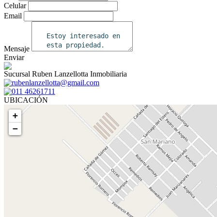
Celular
Email
Mensaje
Enviar
Sucursal Ruben Lanzellotta Inmobiliaria
rubenlanzellotta@gmail.com
011 46261711
UBICACIÓN
+
−