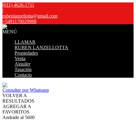
(011) 4626-1711
|
rubenlanzellotta@gmail.com
+5491170029988
MENÚ
LLAMAR
RUBEN LANZELLOTTA
Propiedades
Venta
Alquiler
Tasación
Contacto
Consultar por Whatsapp
VOLVER A
RESULTADOS
AGREGAR A
FAVORITOS
Andrade al 5600
VENTA
USD280.000