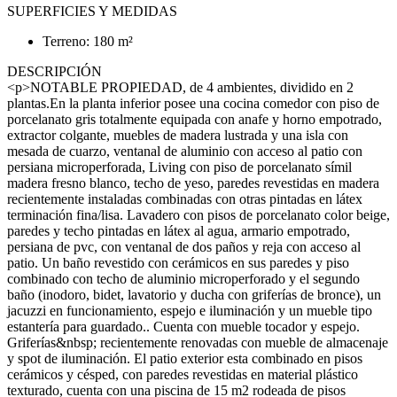
SUPERFICIES Y MEDIDAS
Terreno: 180 m²
DESCRIPCIÓN
<p>NOTABLE PROPIEDAD, de 4 ambientes, dividido en 2
plantas.En la planta inferior posee una cocina comedor con piso de
porcelanato gris totalmente equipada con anafe y horno empotrado,
extractor colgante, muebles de madera lustrada y una isla con
mesada de cuarzo, ventanal de aluminio con acceso al patio con
persiana microperforada, Living con piso de porcelanato símil
madera fresno blanco, techo de yeso, paredes revestidas en madera
recientemente instaladas combinadas con otras pintadas en látex
terminación fina/lisa. Lavadero con pisos de porcelanato color beige,
paredes y techo pintadas en látex al agua, armario empotrado,
persiana de pvc, con ventanal de dos paños y reja con acceso al
patio. Un baño revestido con cerámicos en sus paredes y piso
combinado con techo de aluminio microperforado y el segundo
baño (inodoro, bidet, lavatorio y ducha con griferías de bronce), un
jacuzzi en funcionamiento, espejo e iluminación y un mueble tipo
estantería para guardado.. Cuenta con mueble tocador y espejo.
Griferías&nbsp; recientemente renovadas con mueble de almacenaje
y spot de iluminación. El patio exterior esta combinado en pisos
cerámicos y césped, con paredes revestidas en material plástico
texturado, cuenta con una piscina de 15 m2 rodeada de pisos