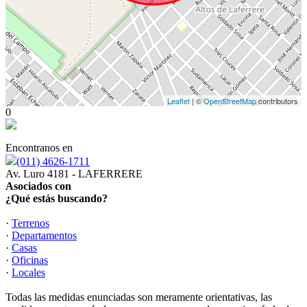
Leaflet
| ©
OpenStreetMap
contributors
0
Encontranos en
(011) 4626-1711
Av. Luro 4181 - LAFERRERE
Asociados con
¿Qué estás buscando?
·
Terrenos
·
Departamentos
·
Casas
·
Oficinas
·
Locales
Todas las medidas enunciadas son meramente orientativas, las