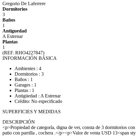
Gregorio De Laferrere
Dormitorios
3
Baños
1
Antiguedad
A Estrenar
Plantas
1
(REF. RHO4227847)
INFORMACIÓN BÁSICA
Ambientes : 4
Dormitorios : 3
Baños : 1
Garages : 1
Plantas : 1
Antigüedad : A Estrenar
Crédito: No especificado
SUPERFICIES Y MEDIDAS
DESCRIPCIÓN
<p>Propiedad de categoría, digna de ver, consta de 3 dormitorios con
patio con parrilla , cochera .</p><p>Valor de venta USD 13<span st