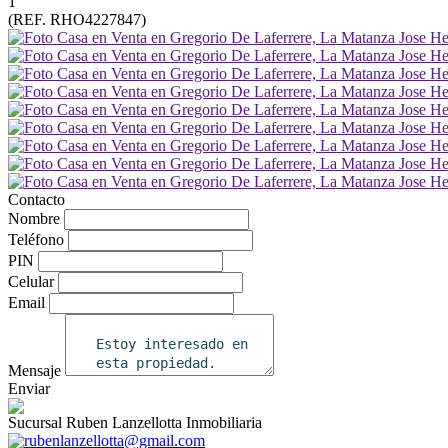
1
(REF. RHO4227847)
Contacto
Nombre
Teléfono
PIN
Celular
Email
Mensaje
Enviar
Sucursal Ruben Lanzellotta Inmobiliaria
rubenlanzellotta@gmail.com