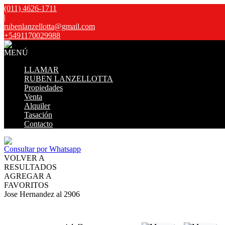
(011) 4626-1711
|
rubenlanzellotta@gmail.com
+5491170029988
MENÚ
LLAMAR
RUBEN LANZELLOTTA
Propiedades
Venta
Alquiler
Tasación
Contacto
Consultar por Whatsapp
VOLVER A
RESULTADOS
AGREGAR A
FAVORITOS
Jose Hernandez al 2906
VENTA
USD130.000