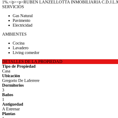
1%.</p><p>RUBEN LANZELLOTTA INMOBILIARIA C.D.J.L.M 882
SERVICIOS
Gas Natural
Pavimento
Electricidad
AMBIENTES
Cocina
Lavadero
Living comedor
DETALLES DE LA PROPIEDAD
Tipo de Propiedad
Casa
Ubicación
Gregorio De Laferrere
Dormitorios
3
Baños
1
Antiguedad
A Estrenar
Plantas