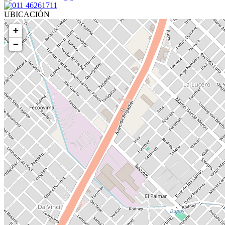
011 46261711
UBICACIÓN
+
−