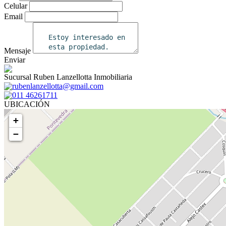
Celular
Email
Mensaje
Enviar
Sucursal Ruben Lanzellotta Inmobiliaria
rubenlanzellotta@gmail.com
011 46261711
UBICACIÓN
+
−