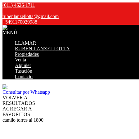
(011) 4626-1711
|
rubenlanzellotta@gmail.com
+5491170029988
MENÚ
LLAMAR
RUBEN LANZELLOTTA
Propiedades
Venta
Alquiler
Tasación
Contacto
Consultar por Whatsapp
VOLVER A
RESULTADOS
AGREGAR A
FAVORITOS
camilo torres al 1800
ALQUILER TEMPORARIO
Por temporada
$200.000
Mostrar precios