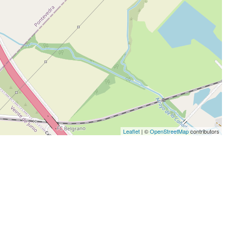
Leaflet
| ©
OpenStreetMap
contributors