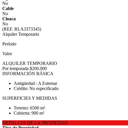
No
Cable
No
Cloaca
No
(REF. RLA3373345)
Alquiler Temporario
Período
Valor
ALQUILER TEMPORARIO
Por temporada
$200.000
INFORMACIÓN BÁSICA
Antigüedad : A Estrenar
Crédito: No especificado
SUPERFICIES Y MEDIDAS
Terreno: 6500 m²
Cubierta: 900 m²
DETALLES DE LA PROPIEDAD
Tipo de Propiedad