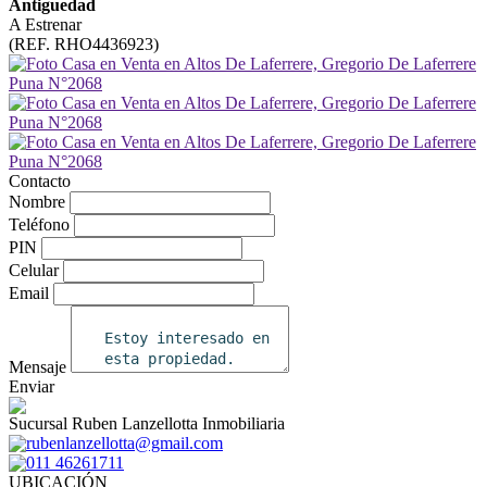
Antiguedad
A Estrenar
(REF. RHO4436923)
Contacto
Nombre
Teléfono
PIN
Celular
Email
Mensaje
Enviar
Sucursal Ruben Lanzellotta Inmobiliaria
rubenlanzellotta@gmail.com
011 46261711
UBICACIÓN