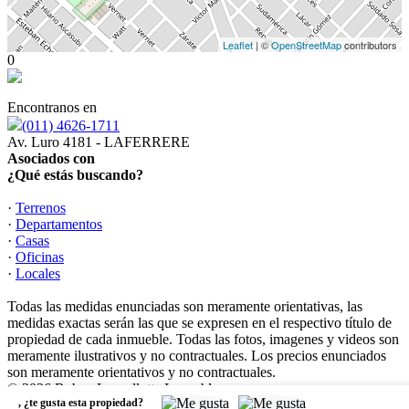
Leaflet
| ©
OpenStreetMap
contributors
0
Encontranos en
(011) 4626-1711
Av. Luro 4181 - LAFERRERE
Asociados con
¿Qué estás buscando?
·
Terrenos
·
Departamentos
·
Casas
·
Oficinas
·
Locales
Todas las medidas enunciadas son meramente orientativas, las
medidas exactas serán las que se expresen en el respectivo título de
propiedad de cada inmueble. Todas las fotos, imagenes y videos son
meramente ilustrativos y no contractuales. Los precios enunciados
son meramente orientativos y no contractuales.
© 2026 Ruben Lanzellotta Inmuebles.
,
¿te gusta esta propiedad?
Software Inmobiliario - Tokko Broker