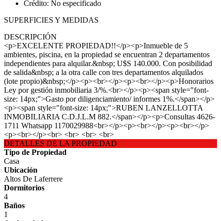
Crédito: No especificado
SUPERFICIES Y MEDIDAS
DESCRIPCIÓN
<p>EXCELENTE PROPIEDAD!!</p><p>Inmueble de 5
ambientes, piscina, en la propiedad se encuentran 2 departamentos
independientes para alquilar.&nbsp; U$S 140.000. Con posibilidad
de salida&nbsp; a la otra calle con tres departamentos alquilados
(lote propio)&nbsp;</p><p><br></p><p><br></p><p>Honorarios
Ley por gestión inmobiliaria 3/%.<br></p><p><span style="font-
size: 14px;">Gasto por diligenciamiento/ informes 1%.</span></p>
<p><span style="font-size: 14px;">RUBEN LANZELLOTTA
INMOBILIARIA C.D.J.L.M 882.</span></p><p>Consultas 4626-
1711 Whatsapp 1170029988<br></p><p><br></p><p><br></p>
<p><br></p><br> <br> <br> <br>
DETALLES DE LA PROPIEDAD
Tipo de Propiedad
Casa
Ubicación
Altos De Laferrere
Dormitorios
4
Baños
1