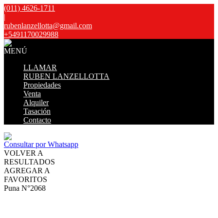
(011) 4626-1711
|
rubenlanzellotta@gmail.com
+5491170029988
MENÚ
LLAMAR
RUBEN LANZELLOTTA
Propiedades
Venta
Alquiler
Tasación
Contacto
Consultar por Whatsapp
VOLVER A
RESULTADOS
AGREGAR A
FAVORITOS
Puna N°2068
VENTA
USD140.000