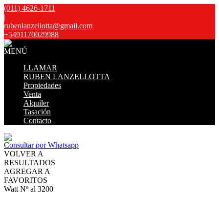
(011) 4626-1711
|
rubenlanzellotta@gmail.com
+5491170029988
MENÚ
LLAMAR
RUBEN LANZELLOTTA
Propiedades
Venta
Alquiler
Tasación
Contacto
Consultar por Whatsapp
VOLVER A
RESULTADOS
AGREGAR A
FAVORITOS
Watt Nº al 3200
VENTA
USD45.000