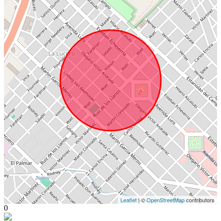
Leaflet
| ©
OpenStreetMap
contributors
0