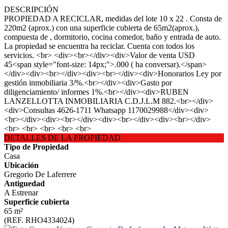
DESCRIPCIÓN
PROPIEDAD A RECICLAR, medidas del lote 10 x 22 . Consta de
220m2 (aprox.) con una superficie cubierta de 65m2(aprox.),
compuesta de , dormitorio, cocina comedor, baño y entrada de auto.
La propiedad se encuentra ha reciclar. Cuenta con todos los
servicios. <br> <div><br></div><div>Valor de venta USD
45<span style="font-size: 14px;">.000 ( ha conversar).</span>
</div><div><br></div><div><br></div><div>Honorarios Ley por
gestión inmobiliaria 3/%.<br></div><div>Gasto por
diligenciamiento/ informes 1%.<br></div><div>RUBEN
LANZELLOTTA INMOBILIARIA C.D.J.L.M 882.<br></div>
<div>Consultas 4626-1711 Whatsapp 1170029988</div><div>
<br></div><div><br></div><div><br></div><div><br></div>
<br> <br> <br> <br> <br>
DETALLES DE LA PROPIEDAD
Tipo de Propiedad
Casa
Ubicación
Gregorio De Laferrere
Antiguedad
A Estrenar
Superficie cubierta
65 m²
(REF. RHO4334024)